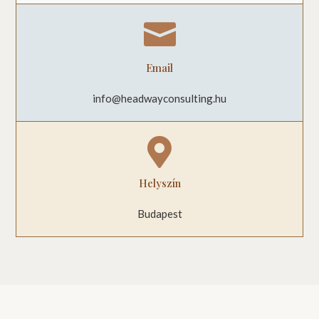

Email
info@headwayconsulting.hu

Helyszín
Budapest